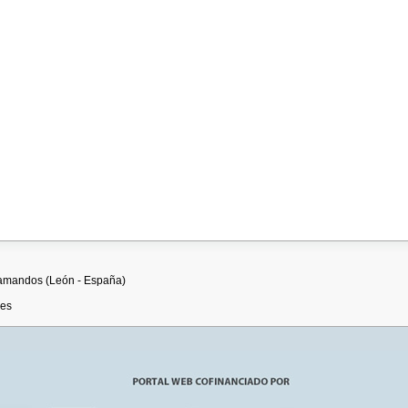
llamandos (León - España)
.es