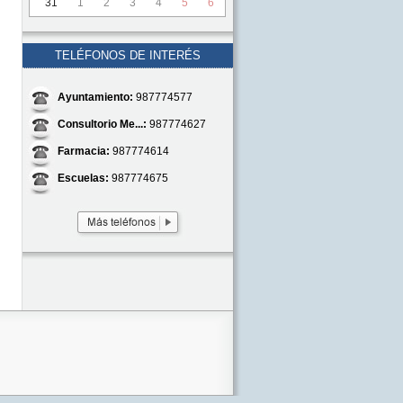
31
1
2
3
4
5
6
TELÉFONOS DE INTERÉS
Ayuntamiento:
987774577
Consultorio Me...:
987774627
Farmacia:
987774614
Escuelas:
987774675