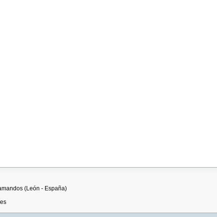
llamandos (León - España)
.es