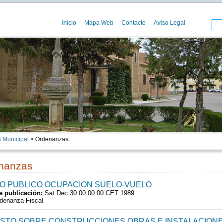
Inicio
Mapa Web
Contacto
Aviso Legal
 Municipal
> Ordenanzas
nanzas
O PUBLICO OCUPACION SUELO-VUELO
e publicación:
Sat Dec 30 00:00:00 CET 1989
denanza Fiscal
STO SOBRE CONSTRUCCIONES OBRAS E INSTALACION