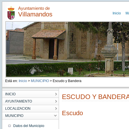
Ayuntamiento de
Villamandos
Inicio
M
Está en:
Inicio
>
MUNICIPIO
> Escudo y Bandera
INICIO
ESCUDO Y BANDER
AYUNTAMIENTO
LOCALIZACION
Escudo
MUNICIPIO
Datos del Municipio